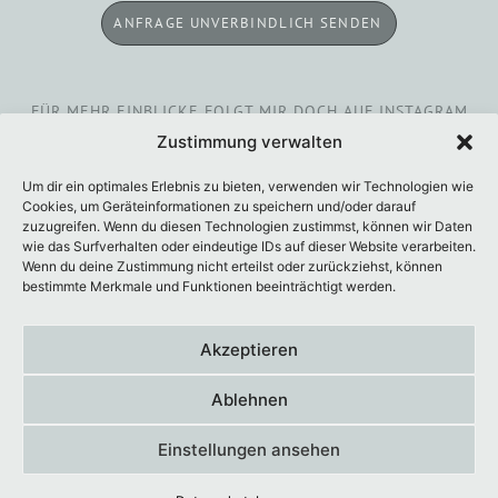
ANFRAGE UNVERBINDLICH SENDEN
FÜR MEHR EINBLICKE FOLGT MIR DOCH AUF INSTAGRAM
@HERZKLOPFREPORTAGEN
Zustimmung verwalten
Um dir ein optimales Erlebnis zu bieten, verwenden wir Technologien wie
© 2025 Herzklopfreportagen
Cookies, um Geräteinformationen zu speichern und/oder darauf
Hochzeitsfotograf Brandenburg Berlin
zuzugreifen. Wenn du diesen Technologien zustimmst, können wir Daten
wie das Surfverhalten oder eindeutige IDs auf dieser Website verarbeiten.
Wenn du deine Zustimmung nicht erteilst oder zurückziehst, können
Kontakt
bestimmte Merkmale und Funktionen beeinträchtigt werden.
Mehr Steven
Akzeptieren
Mein Angebot
Hochzeitsbilder
Ablehnen
Hochzeitsreportagen
Einstellungen ansehen
Guides